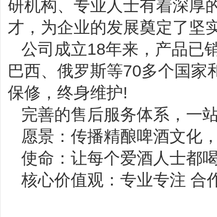
研机构、专业人士有着深厚
才，为企业的发展奠定了坚
公司成立18年来，产品已
巴西、俄罗斯等70多个国家
保修，终身维护!
完善的售后服务体系，一
愿景：传播精酿啤酒文化
使命：让每个爱酒人士都
核心价值观：专业专注 合作