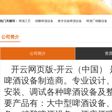
热门关键词：
啤酒工艺
精酿啤酒设备
教学实验啤酒设备
啤酒厂精酿设备
公司简介
公司简介
资
开云网页版-开云（中国）
啤酒设备制造商。专业设计
安装、调试各种啤酒设备及
要产品有：大中型啤酒设备