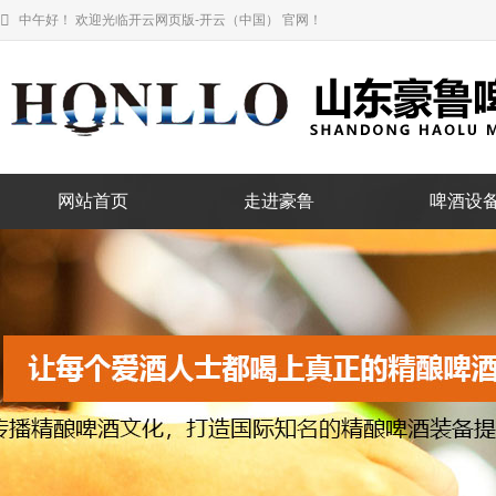
中午好！ 欢迎光临开云网页版-开云（中国） 官网！
网站首页
走进豪鲁
啤酒设