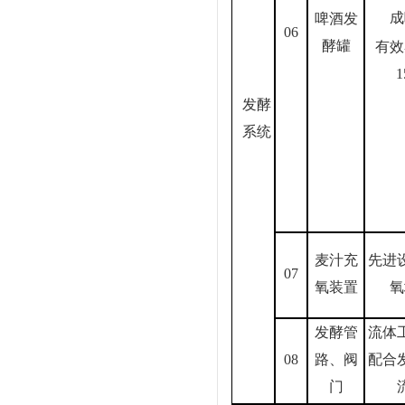
成
啤酒发
06
酵罐
有效
1
发酵
系统
麦汁充
先进
07
氧装置
氧
发酵管
流体
08
路、阀
配合
门