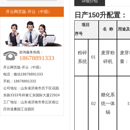
详细介绍
开云网页版-开云（中国）
日产150升配置：
项目
名 称
用途及
序号
咨询服务热线：
粉碎
麦芽粉
麦芽
18678891333
01
系统
碎机
量： 
开云网页版-开云（中国）
电话：微信18678891333
手机：18678891333
公司地址：山东省济南市历下区花园
糖化系
东路3333号祥泰汇东国际大厦22924
工厂地址：山东省济南市章丘区相公
02
统一体
1
庄街道桑园工业园区
锅