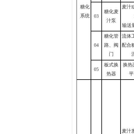
糖化
麦汁
糖化麦
系统
03
汁泵
输送量
糖化管
流体
04
路、阀
配合
门
板式换
换热
05
热器
平
麦汁