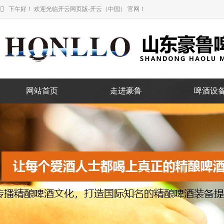
下午好！ 欢迎光临开云网页版-开云（中国） 官网！
网站首页
走进豪鲁
啤酒设