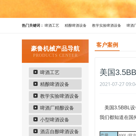
热门关键词：
啤酒工艺
精酿啤酒设备
教学实验啤酒设备
啤酒
客户案例
豪鲁机械产品导航
PRODUCTS CENTER
美国3.5
啤酒工艺
2021-07-27 09:0
精酿啤酒设备
教学实验啤酒设备
美
国3.5BB
啤酒厂精酿设备
我们都知道在国
小型啤酒设备
酒店自酿啤酒设备
产量
400L/
批