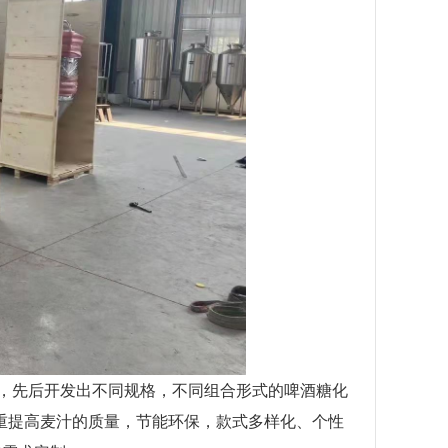
，先后开发出不同规格，不同组合形式的啤酒糖化
重提高麦汁的质量，节能环保，款式多样化、个性