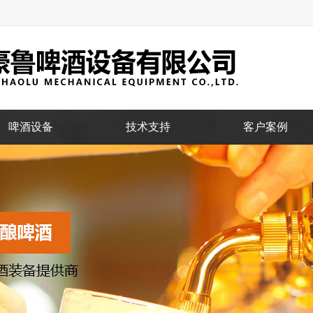
啤酒设备
技术支持
客户案例