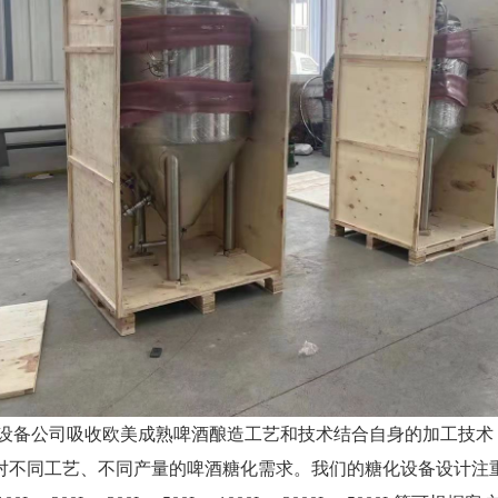
设备公司吸收欧美成熟啤酒酿造工艺和技术结合自身的加工技术
对不同工艺、不同产量的啤酒糖化需求。我们的糖化设备设计注