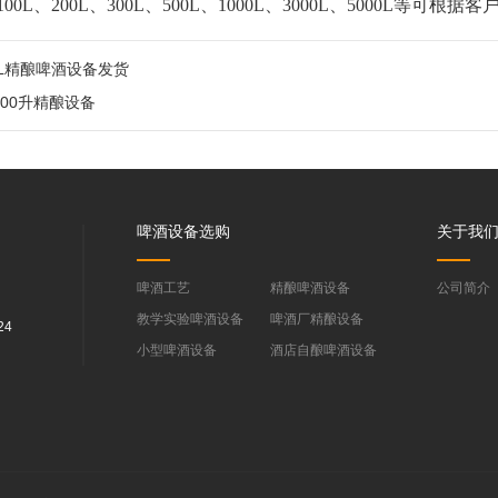
0L、200L、300L、500L、1000L、3000L、5000L等可根
0L精酿啤酒设备发货
00升精酿设备
啤酒设备选购
关于我
啤酒工艺
精酿啤酒设备
公司简介
教学实验啤酒设备
啤酒厂精酿设备
24
小型啤酒设备
酒店自酿啤酒设备