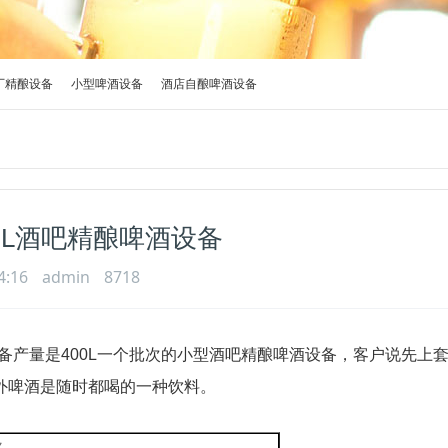
厂精酿设备
小型啤酒设备
酒店自酿啤酒设备
BBL酒吧精酿啤酒设备
4:16
admin
8718
L设备产量是400L一个批次的
小型酒吧精酿啤酒设备
，客户说先上
外啤酒是随时都喝的一种饮料。
次