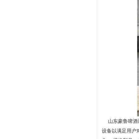
山东
豪鲁啤酒
设备以满足用户